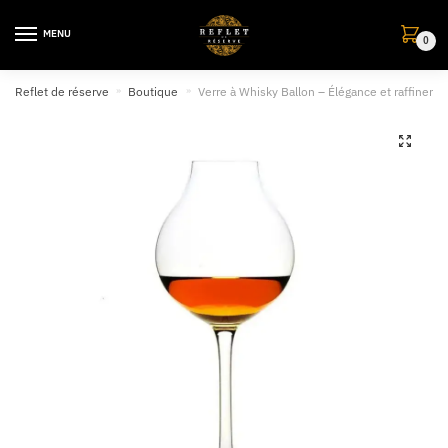
MENU
0
Reflet de réserve
»
Boutique
»
Verre à Whisky Ballon – Élégance et raffineme
🔍