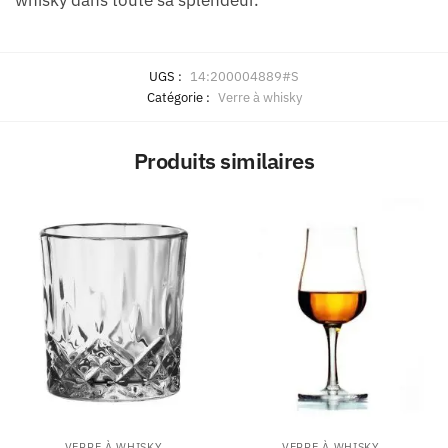
whisky dans toute sa splendeur.
UGS :
14:200004889#S
Catégorie :
Verre à whisky
Produits similaires
VERRE À WHISKY
VERRE À WHISKY