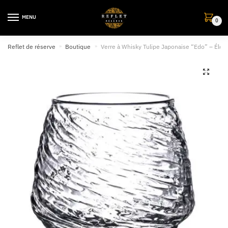
MENU
0
Reflet de réserve
»
Boutique
»
Verre à Whisky Tulipe Japonaise “Edo” – Éléga
🔍