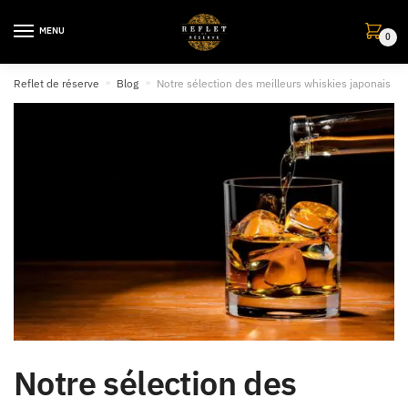
MENU
0
Reflet de réserve
»
Blog
»
Notre sélection des meilleurs whiskies japonais
Notre sélection des