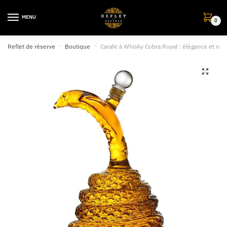
MENU
0
Reflet de réserve
»
Boutique
»
Carafe à Whisky Cobra Royal : élégance et raf
🔍